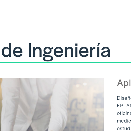
de Ingeniería
Apl
Diseñ
EPLA
oficin
medic
estud