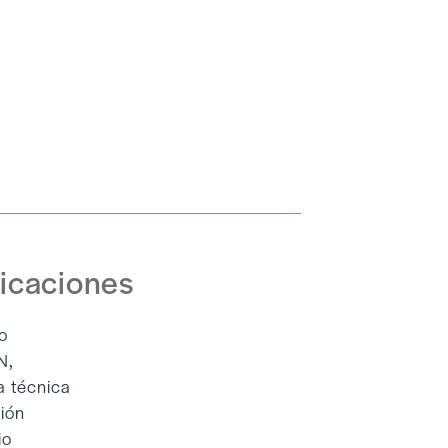
icaciones
o
N,
a técnica
ión
io