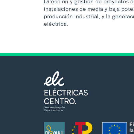
Dirección y gestión de proyectos d
instalaciones de media y baja pote
producción industrial, y la generac
eléctrica.